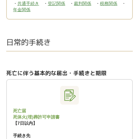
・
共通手続き
・
登記関係
・
裁判関係
・
税務関係
・
年金関係
日常的手続き
死亡に伴う基本的な届出・手続きと期限
死亡届
死体火(埋)葬許可申請書
【7日以内】
手続き先